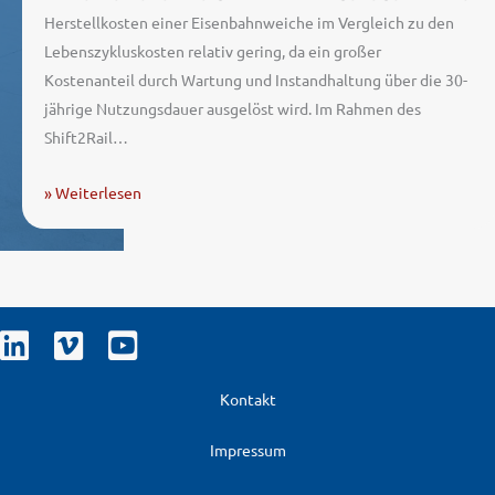
Herstellkosten einer Eisenbahnweiche im Vergleich zu den
Lebenszykluskosten relativ gering, da ein großer
Kostenanteil durch Wartung und Instandhaltung über die 30-
jährige Nutzungsdauer ausgelöst wird. Im Rahmen des
Shift2Rail…
» Weiterlesen
Kontakt
Impressum