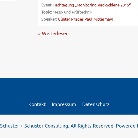
Event:
Fachtagung „Monitoring Rad-Schiene 2015“
Topic:
Mess- und Prüftechnik
Speaker:
Günter Prager
Paul Mittermayr
» Weiterlesen
Kontakt
Impressum
Datenschutz
Schuster + Schuster Consulting. All Rights Reserved. Powered