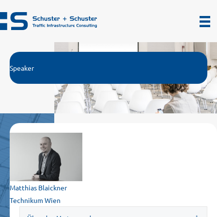
Zum
Inhalt
springen
Speaker
Matthias Blaickner
Technikum Wien