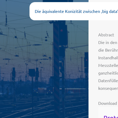
Die äquivalente Konizität zwischen ‚big data
Abstract
Die in den
die Berühr
Instandha
Messstelle
ganzheitl
Datenfülle
konsequent
Download
Prot