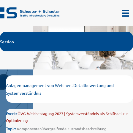
Zum
Inhalt
springen
Session
Anlagenmanagement von Weichen: Detailbewertung und
Systemverständnis
Event:
ÖVG-Weichentagung 2023 | Systemverständnis als Schlüssel zur
Optimierung
Topic:
Komponentenübergreifende Zustandsbeschreibung