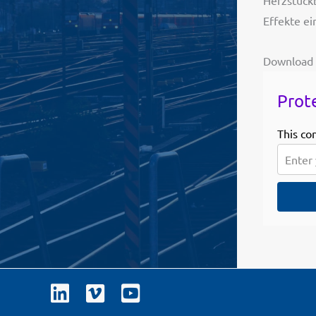
Herzstückb
Effekte ei
Download
Prot
This co