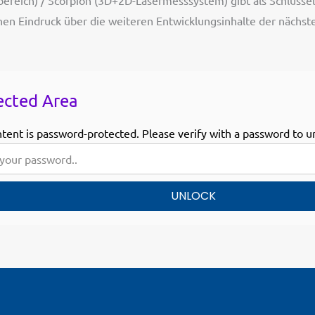
ereich) / Scorpion (3D+2D-Lasermesssystem) gibt als Schlüssel 
nen Eindruck über die weiteren Entwicklungsinhalte der nächs
ected Area
ntent is password-protected. Please verify with a password to u
UNLOCK