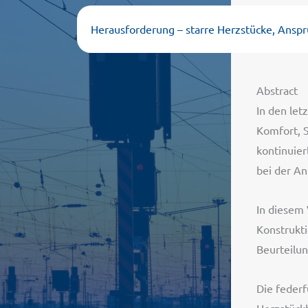
Herausforderung – starre Herzstücke, Anspr
Abstract
In den let
Komfort, S
kontinuier
bei der A
In diesem
Konstrukti
Beurteilun
Die feder