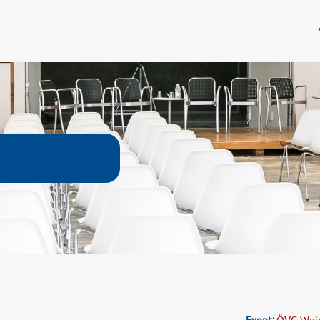
Event:
ÖVG-Weich