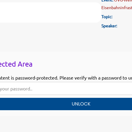
Eisenbahninfras
Topic:
Speaker:
ected Area
ntent is password-protected. Please verify with a password to u
UNLOCK