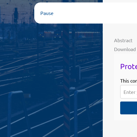
Pause
Abstract
Download
Prot
This co