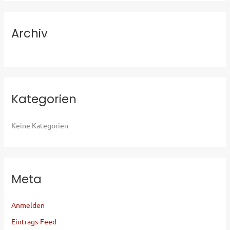
a
c
Archiv
h
:
Kategorien
Keine Kategorien
Meta
Anmelden
Eintrags-Feed