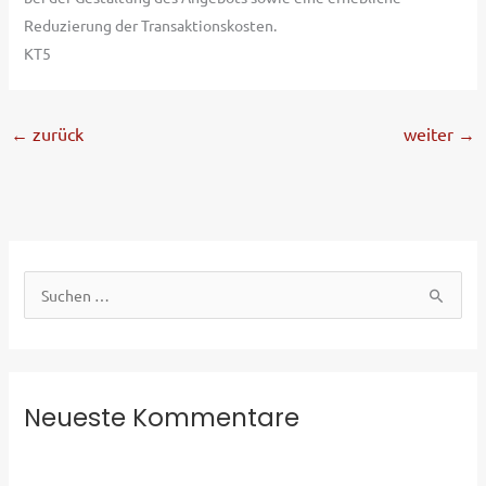
Reduzierung der Transaktionskosten.
KT5
←
zurück
weiter
→
S
u
c
h
e
Neueste Kommentare
n
n