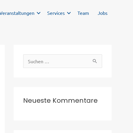
Veranstaltungen
Services
Team
Jobs
S
u
c
h
e
Neueste Kommentare
n
n
a