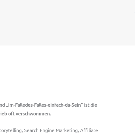
d „Im-Falledes-Falles-einfach-da-Sein“ ist die
rieb oft verschwommen.
rytelling, Search Engine Marketing, Affiliate