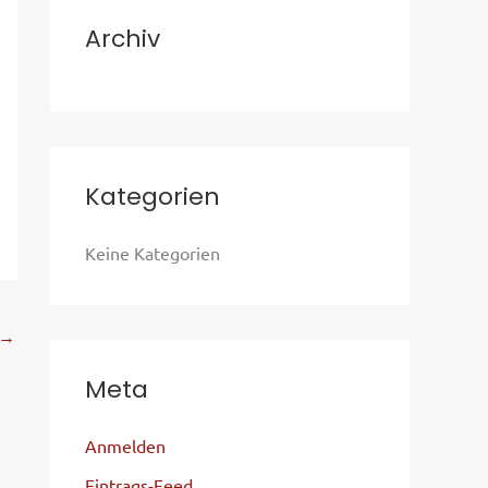
c
Archiv
h
:
Kategorien
Keine Kategorien
→
Meta
Anmelden
Eintrags-Feed