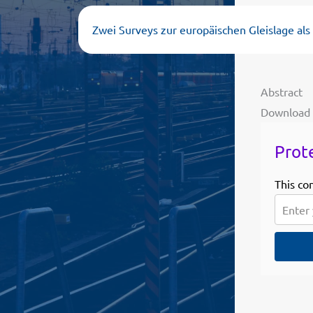
Zwei Surveys zur europäischen Gleislage al
Abstract
Download
Prot
This co