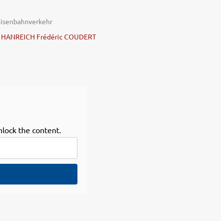
Eisenbahnverkehr
 HANREICH
Frédéric COUDERT
nlock the content.