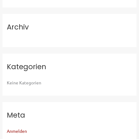
n
a
c
Archiv
h
:
Kategorien
Keine Kategorien
Meta
Anmelden