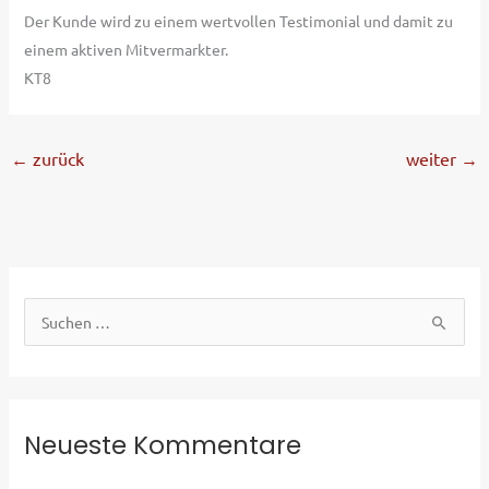
Der Kunde wird zu einem wertvollen Testimonial und damit zu
einem aktiven Mitvermarkter.
KT8
←
zurück
weiter
→
S
u
c
h
e
Neueste Kommentare
n