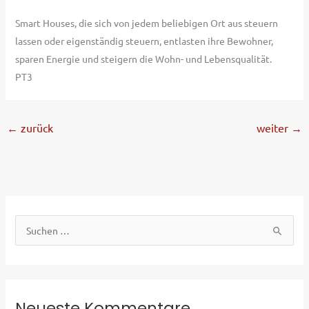
Smart Houses, die sich von jedem beliebigen Ort aus steuern
lassen oder eigenständig steuern, entlasten ihre Bewohner,
sparen Energie und steigern die Wohn- und Lebensqualität.
PT3
←
zurück
weiter
→
S
u
c
h
e
Neueste Kommentare