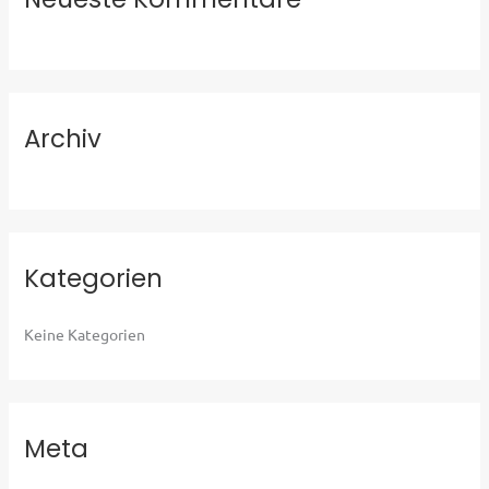
n
n
a
c
Archiv
h
:
Kategorien
Keine Kategorien
Meta